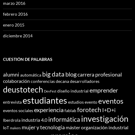
marzo 2016
febrero 2016
enero 2015
diciembre 2014
CUESTIÓN DE PALABRAS
big data
blog
alumni
carrera profesional
automática
colaboración
conferencias
decana
desarrolladores
deustotech
emprender
diseño industrial
DevFest
estudiantes
eventos
entrevista
estudios
evento
forotech
experiencia
I+D+i
eventos sociales
fablab
investigación
informática
industria 4.0
Iberdrola
mujer y tecnología
máster
organización industrial
IoT
makers