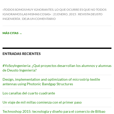
«TODOS SOMOS MUY IGNORANTES. LO QUE OCURRE ES QUE NO TODOS
IGNORAMOS LAS MISMAS COSAS»
21 ENERO, 2015
REVISTA DEUSTO
INGENIERÍA
DEJA UN COMENTARIO
MÁS CITAS
→
ENTRADAS RECIENTES
#YoSoyIngeniería: ¿Qué proyectos desarrollan los alumnos y alumnas
de Deusto Ingeniería?
Design, implementation and optimization of microstrip textile
antennas using Photonic Bandgap Structures
Los canallas del cuarto cuadrante
Un viaje de mil millas comienza con el primer paso
Technoshop 2015: tecnología y diseño para el comercio de Bilbao