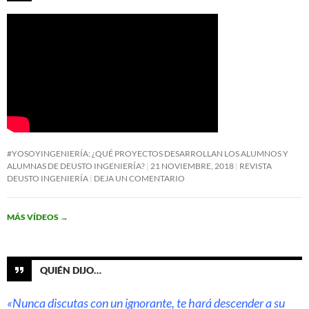
#YOSOYINGENIERÍA: ¿QUÉ PROYECTOS DESARROLLAN LOS ALUMNOS Y
ALUMNAS DE DEUSTO INGENIERÍA?
21 NOVIEMBRE, 2018
REVISTA
DEUSTO INGENIERÍA
DEJA UN COMENTARIO
MÁS VÍDEOS
→
QUIÉN DIJO…
«Nunca discutas con un ignorante, te hará descender a su