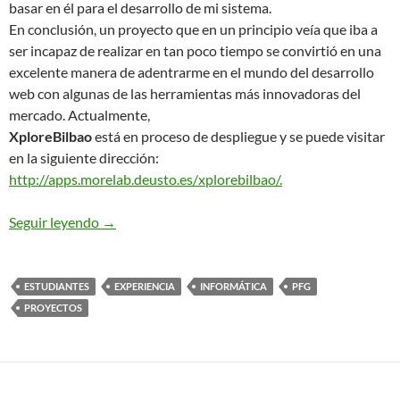
basar en él para el desarrollo de mi sistema.
En conclusión, un proyecto que en un principio veía que iba a
ser incapaz de realizar en tan poco tiempo se convirtió en una
excelente manera de adentrarme en el mundo del desarrollo
web con algunas de las herramientas más innovadoras del
mercado. Actualmente,
XploreBilbao
está en proceso de despliegue y se puede visitar
en la siguiente dirección:
http://apps.morelab.deusto.es/xplorebilbao/.
XploreBilbao: Desarrollo de un aplicativo HTML5
Seguir leyendo
→
ESTUDIANTES
EXPERIENCIA
INFORMÁTICA
PFG
PROYECTOS