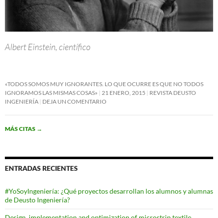
Albert Einstein, científico
«TODOS SOMOS MUY IGNORANTES. LO QUE OCURRE ES QUE NO TODOS
IGNORAMOS LAS MISMAS COSAS»
21 ENERO, 2015
REVISTA DEUSTO
INGENIERÍA
DEJA UN COMENTARIO
MÁS CITAS
→
ENTRADAS RECIENTES
#YoSoyIngeniería: ¿Qué proyectos desarrollan los alumnos y alumnas
de Deusto Ingeniería?
Design, implementation and optimization of microstrip textile