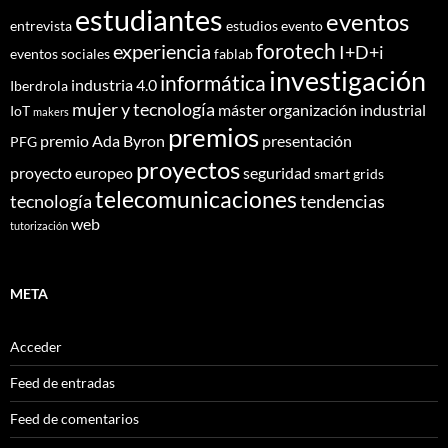
estudiantes
eventos
entrevista
estudios
evento
forotech
experiencia
I+D+i
eventos sociales
fablab
investigación
informática
industria 4.0
Iberdrola
mujer y tecnología
máster
organización industrial
IoT
makers
premios
premio Ada Byron
presentación
PFG
proyectos
proyecto europeo
seguridad
smart grids
telecomunicaciones
tecnología
tendencias
web
tutorización
META
Acceder
Feed de entradas
Feed de comentarios