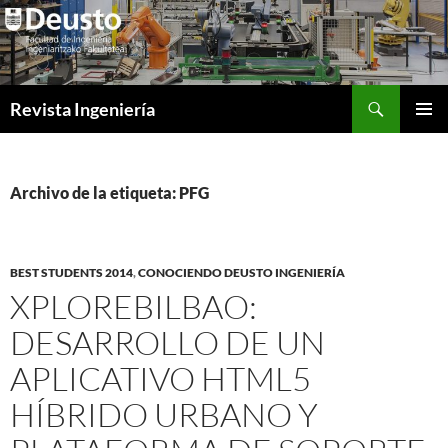
Saltar
al
contenido
Buscar
Revista Ingeniería
MENÚ
PRINCI
Archivo de la etiqueta: PFG
BEST STUDENTS 2014
,
CONOCIENDO DEUSTO INGENIERÍA
XPLOREBILBAO:
DESARROLLO DE UN
APLICATIVO HTML5
HÍBRIDO URBANO Y