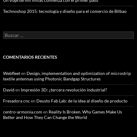
Un viaje de mil millas comienza con el primer paso
Technoshop 2015: tecnología y diseño para el comercio de Bilbao
Buscar:
COMENTARIOS RECIENTES
Webfleet
en
Design, implementation and optimization of microstrip
textile antennas using Photonic Bandgap Structures
David
en
Impresión 3D: ¿tercera revolución industrial?
Fresadora cnc
en
Deusto Fab Lab: de la idea al diseño de producto
centro-armonia.com
en
Reality Is Broken. Why Games Make Us
Better and How They Can Change the World