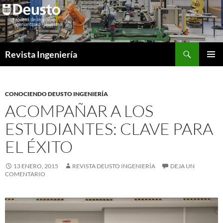
Saltar
al
contenido
Buscar
Revista Ingeniería
MENÚ
PRINCI
CONOCIENDO DEUSTO INGENIERÍA
ACOMPAÑAR A LOS
ESTUDIANTES: CLAVE PARA
EL ÉXITO
13 ENERO, 2015
REVISTA DEUSTO INGENIERÍA
DEJA UN
COMENTARIO