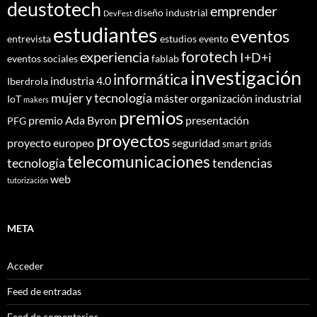
deustotech
emprender
diseño industrial
DevFest
estudiantes
eventos
entrevista
estudios
evento
forotech
experiencia
I+D+i
eventos sociales
fablab
investigación
informática
industria 4.0
Iberdrola
mujer y tecnología
máster
organización industrial
IoT
makers
premios
premio Ada Byron
presentación
PFG
proyectos
proyecto europeo
seguridad
smart grids
telecomunicaciones
tecnología
tendencias
web
tutorización
META
Acceder
Feed de entradas
Feed de comentarios