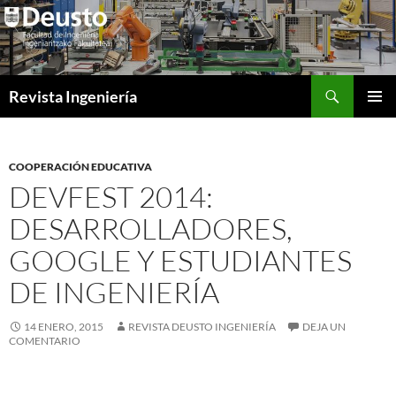
Saltar
al
contenido
Buscar
Revista Ingeniería
MENÚ
PRINCI
COOPERACIÓN EDUCATIVA
DEVFEST 2014:
DESARROLLADORES,
GOOGLE Y ESTUDIANTES
DE INGENIERÍA
14 ENERO, 2015
REVISTA DEUSTO INGENIERÍA
DEJA UN
COMENTARIO