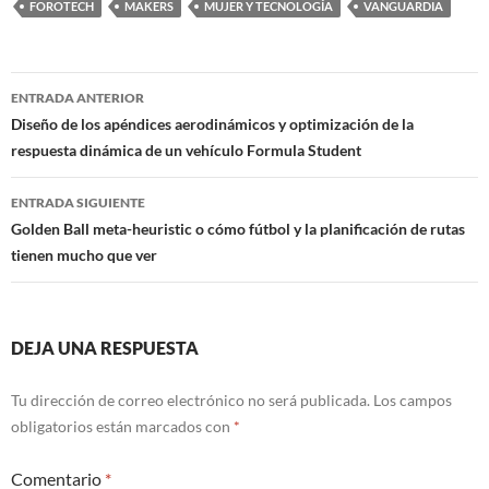
FOROTECH
MAKERS
MUJER Y TECNOLOGÍA
VANGUARDIA
Navegación
ENTRADA ANTERIOR
de
Diseño de los apéndices aerodinámicos y optimización de la
respuesta dinámica de un vehículo Formula Student
entradas
ENTRADA SIGUIENTE
Golden Ball meta-heuristic o cómo fútbol y la planificación de rutas
tienen mucho que ver
DEJA UNA RESPUESTA
Tu dirección de correo electrónico no será publicada.
Los campos
obligatorios están marcados con
*
Comentario
*