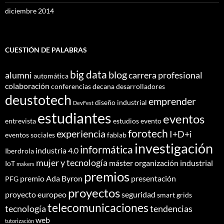
diciembre 2014
CUESTIÓN DE PALABRAS
big data
blog
alumni
carrera profesional
automática
colaboración
conferencias
decana
desarrolladores
deustotech
emprender
diseño industrial
DevFest
estudiantes
eventos
entrevista
estudios
evento
forotech
experiencia
I+D+i
eventos sociales
fablab
investigación
informática
industria 4.0
Iberdrola
mujer y tecnología
máster
organización industrial
IoT
makers
premios
premio Ada Byron
presentación
PFG
proyectos
proyecto europeo
seguridad
smart grids
telecomunicaciones
tecnología
tendencias
web
tutorización