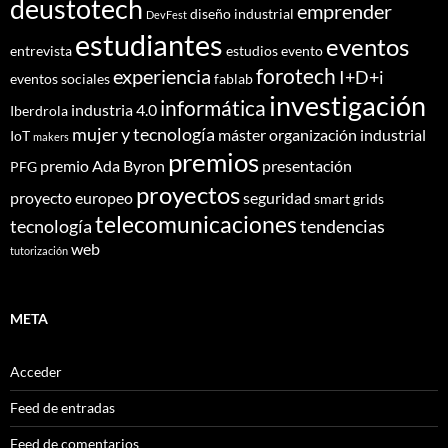
deustotech
emprender
diseño industrial
DevFest
estudiantes
eventos
entrevista
estudios
evento
forotech
experiencia
I+D+i
eventos sociales
fablab
investigación
informática
industria 4.0
Iberdrola
mujer y tecnología
máster
organización industrial
IoT
makers
premios
premio Ada Byron
presentación
PFG
proyectos
proyecto europeo
seguridad
smart grids
telecomunicaciones
tecnología
tendencias
web
tutorización
META
Acceder
Feed de entradas
Feed de comentarios