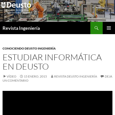
Saltar
al
contenido
Buscar
Revista Ingeniería
MENÚ
PRINCI
CONOCIENDO DEUSTO INGENIERÍA
ESTUDIAR INFORMÁTICA
EN DEUSTO
VÍDEO
15 ENERO, 2015
REVISTA DEUSTO INGENIERÍA
DEJA
UN COMENTARIO