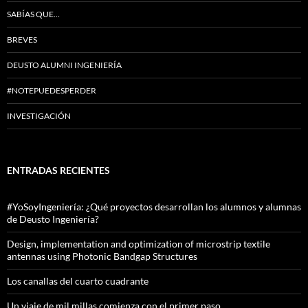
SABÍAS QUE…
BREVES
DEUSTO ALUMNI INGENIERÍA
#NOTEPUEDESPERDER
INVESTIGACIÓN
ENTRADAS RECIENTES
#YoSoyIngeniería: ¿Qué proyectos desarrollan los alumnos y alumnas
de Deusto Ingeniería?
Design, implementation and optimization of microstrip textile
antennas using Photonic Bandgap Structures
Los canallas del cuarto cuadrante
Un viaje de mil millas comienza con el primer paso