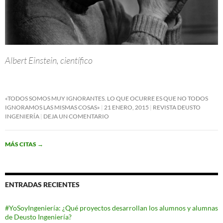
Albert Einstein, científico
«TODOS SOMOS MUY IGNORANTES. LO QUE OCURRE ES QUE NO TODOS
IGNORAMOS LAS MISMAS COSAS»
21 ENERO, 2015
REVISTA DEUSTO
INGENIERÍA
DEJA UN COMENTARIO
MÁS CITAS
→
ENTRADAS RECIENTES
#YoSoyIngeniería: ¿Qué proyectos desarrollan los alumnos y alumnas
de Deusto Ingeniería?