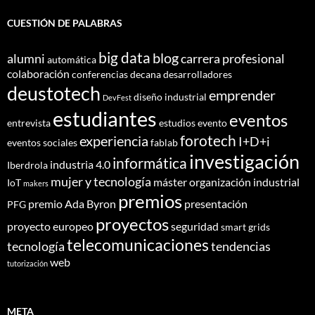
CUESTIÓN DE PALABRAS
big data
blog
alumni
carrera profesional
automática
colaboración
conferencias
decana
desarrolladores
deustotech
emprender
diseño industrial
DevFest
estudiantes
eventos
entrevista
estudios
evento
forotech
experiencia
I+D+i
eventos sociales
fablab
investigación
informática
industria 4.0
Iberdrola
mujer y tecnología
máster
organización industrial
IoT
makers
premios
premio Ada Byron
presentación
PFG
proyectos
proyecto europeo
seguridad
smart grids
telecomunicaciones
tecnología
tendencias
web
tutorización
META