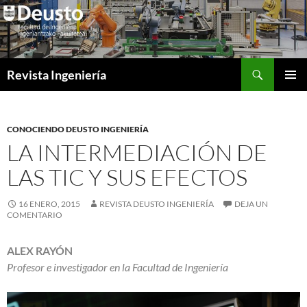
Saltar
al
contenido
Buscar
Revista Ingeniería
MENÚ
PRINCI
CONOCIENDO DEUSTO INGENIERÍA
LA INTERMEDIACIÓN DE
LAS TIC Y SUS EFECTOS
16 ENERO, 2015
REVISTA DEUSTO INGENIERÍA
DEJA UN
COMENTARIO
ALEX RAYÓN
Profesor e investigador en la Facultad de Ingeniería