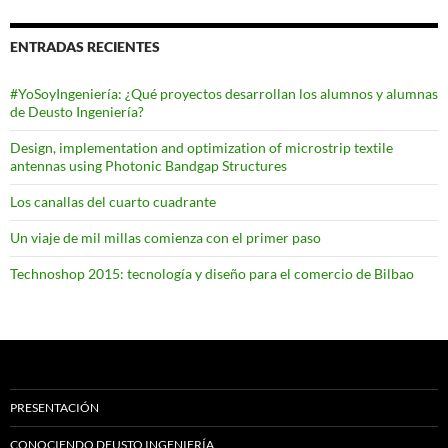
ENTRADAS RECIENTES
#YoSoyIngeniería: ¿Qué proyectos desarrollan los alumnos y alumnas
de Deusto Ingeniería?
Design, implementation and optimization of microstrip textile
antennas using Photonic Bandgap Structures
Los canallas del cuarto cuadrante
Un viaje de mil millas comienza con el primer paso
Technoshop 2015: tecnología y diseño para el comercio de Bilbao
PRESENTACIÓN
CONOCIENDO DEUSTO INGENIERÍA