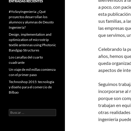
ENTRADAS RECIENTES
a poco, con paci
#YoSoyIngeniería: ¿Qué
esta publicación
proyectos desarrollan los
sus familias, a 
alumnos y alumnas de Deusto
las empresas que
Ingeniería?
que servimos, un
Design, implementation and
optimization of microstrip
textile antennas using Photonic
Celebrando la p
Bandgap Structures
años, hemos que
Los canallas del cuarto
queda organizad
cuadrante
aspectos de inte
Un viaje de mil millas comienza
con el primer paso
Technoshop 2015: tecnología
Seguimos trabaj
y diseño para el comercio de
incorporarse al 
Bilbao
porque son comp
trabajan en equi
Buscar:
otras realidades
ingeniería puede