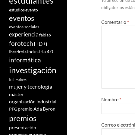
estudiantes
Tu dirección de co
obligatorios está
estudios
evento
eventos
Comentario
*
eventos sociales
experiencia
fablab
forotech
I+D+i
industria 4.0
Iberdrola
informática
investigación
IoT
makers
mujer y tecnología
máster
Nombre
*
organización industrial
premio Ada Byron
PFG
premios
Correo electrón
presentación
proyecto europeo