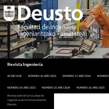
Saltar
al
contenido
Buscar
Revista Ingeniería
ACERCA DE
NÚMERO 16. AÑO 2015
NÚMERO 17. AÑO 2016
NÚMERO 1
NÚMERO 24. AÑO 2023
NÚMERO 25. AÑO 2024
NÚMERO 26. AÑO 2025
Revista web de la Facultad de
Ingeniería de la Universidad de
Deusto