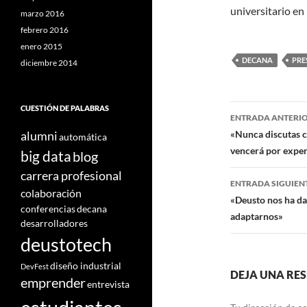
universitario en
marzo 2016
febrero 2016
enero 2015
DECANA
PRE
diciembre 2014
Navegaci
CUESTIÓN DE PALABRAS
ENTRADA ANTERI
de
«Nunca discutas co
alumni
automática
vencerá por exper
big data
blog
entradas
carrera profesional
ENTRADA SIGUIEN
colaboración
«Deusto nos ha da
conferencias
decana
adaptarnos»
desarrolladores
deustotech
diseño industrial
DevFest
DEJA UNA RE
emprender
entrevista