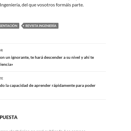
 Ingeniería, del que vosotros formáis parte.
SENTACIÓN
REVISTA INGENIERÍA
ón
OR
n un ignorante, te hará descender a su nivel y ahí te
iencia»
TE
do la capacidad de aprender rápidamente para poder
SPUESTA