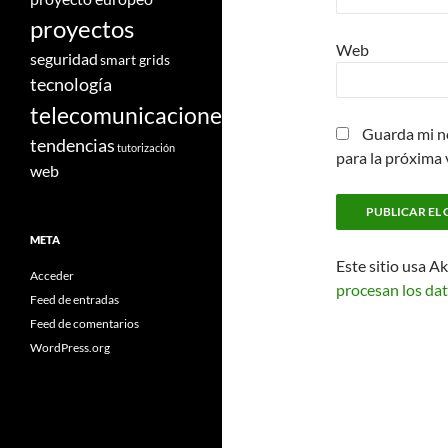
proyectos
Web
seguridad
smart grids
tecnología
telecomunicaciones
Guarda mi n
tendencias
tutorización
para la próxima
web
META
Este sitio usa A
Acceder
procesan los dat
Feed de entradas
Feed de comentarios
WordPress.org