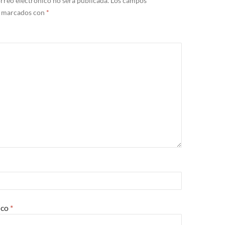
rreo electrónico no será publicada.
Los campos
n marcados con
*
ico
*