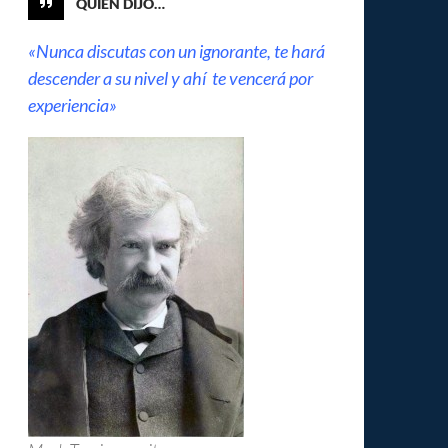
QUIÉN DIJO…
«Nunca discutas con un ignorante, te hará
descender a su nivel y ahí te vencerá por
experiencia»