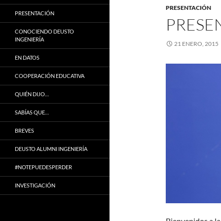
PRESENTACIÓN
PRESENTACIÓN
PRESE
CONOCIENDO DEUSTO
INGENIERÍA
21 ENERO, 2015
EN DATOS
COOPERACIÓN EDUCATIVA
QUIÉN DIJO…
SABÍAS QUE…
BREVES
DEUSTO ALUMNI INGENIERÍA
#NOTEPUEDESPERDER
INVESTIGACIÓN
Bienvenidos a la