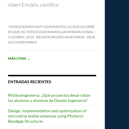
Albert Einstein, científico
«TODOS SOMOS MUY IGNORANTES. LO QUE OCURRE
ES QUE NO TODOS IGNORAMOS LAS MISMAS COSAS»
21 ENERO, 2015
REVISTA DEUSTO INGENIERÍA
DEJA
UN COMENTARIO
MÁS CITAS
→
ENTRADAS RECIENTES
#YoSoyIngeniería: ¿Qué proyectos desarrollan
los alumnos y alumnas de Deusto Ingeniería?
Design, implementation and optimization of
microstrip textile antennas using Photonic
Bandgap Structures