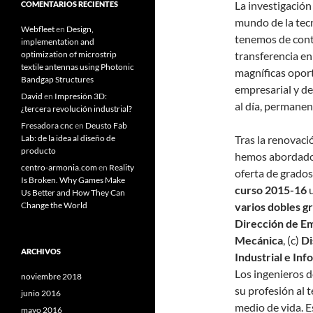
La investigación
COMENTARIOS RECIENTES
mundo de la tecn
Webfleet
en
Design,
tenemos de contr
implementation and
transferencia en
optimization of microstrip
textile antennas using Photonic
magníficas oport
Bandgap Structures
empresarial y de
David
en
Impresión 3D:
al día, permane
¿tercera revolución industrial?
Fresadora cnc
en
Deusto Fab
Tras la renovaci
Lab: de la idea al diseño de
producto
hemos abordado 
centro-armonia.com
en
Reality
oferta de grados
Is Broken. Why Games Make
curso 2015-16
u
Us Better and How They Can
varios dobles g
Change the World
Dirección de E
Mecánica
, (c)
Di
ARCHIVOS
Industrial e Inf
Los ingenieros d
noviembre 2018
su profesión al t
junio 2016
medio de vida. E
mayo 2016