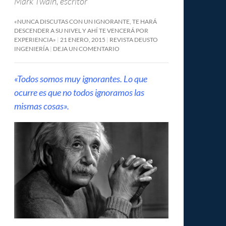
Mark Twain, escritor
«NUNCA DISCUTAS CON UN IGNORANTE, TE HARÁ
DESCENDER A SU NIVEL Y AHÍ TE VENCERÁ POR
EXPERIENCIA»
21 ENERO, 2015
REVISTA DEUSTO
INGENIERÍA
DEJA UN COMENTARIO
«Todos somos muy ignorantes. Lo que
ocurre es que no todos ignoramos las
mismas cosas».