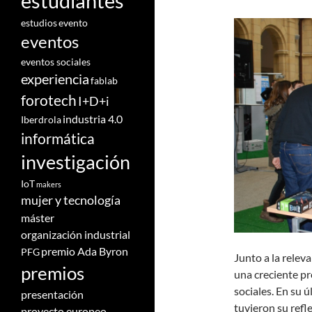
estudiantes
estudios
evento
eventos
eventos sociales
experiencia
fablab
forotech
I+D+i
industria 4.0
Iberdrola
informática
investigación
IoT
makers
mujer y tecnología
máster
organización industrial
premio Ada Byron
PFG
Junto a la relev
premios
una creciente pr
sociales. En su 
presentación
tuvieron su refl
proyecto europeo