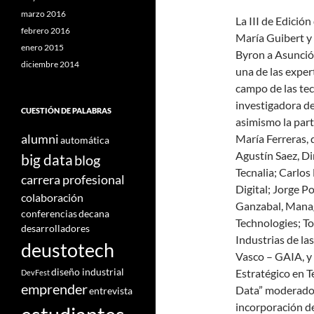
marzo 2016
La III de Edició
febrero 2016
María Guibert y 
enero 2015
Byron a Asunción
diciembre 2014
una de las exper
campo de las tec
investigadora d
CUESTIÓN DE PALABRAS
asimismo la part
alumni
María Ferreras, 
automática
Agustín Saez, Di
big data
blog
Tecnalia; Carlo
carrera profesional
Digital; Jorge 
colaboración
Ganzabal, Manag
conferencias
decana
Technologies; To
desarrolladores
Industrias de la
deustotech
Vasco – GAIA, y
diseño industrial
Estratégico en T
DevFest
emprender
Data” moderado p
entrevista
incorporación de