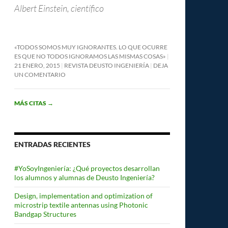
Albert Einstein, científico
«TODOS SOMOS MUY IGNORANTES. LO QUE OCURRE
ES QUE NO TODOS IGNORAMOS LAS MISMAS COSAS»
21 ENERO, 2015
REVISTA DEUSTO INGENIERÍA
DEJA
UN COMENTARIO
MÁS CITAS
→
ENTRADAS RECIENTES
#YoSoyIngeniería: ¿Qué proyectos desarrollan
los alumnos y alumnas de Deusto Ingeniería?
Design, implementation and optimization of
microstrip textile antennas using Photonic
Bandgap Structures