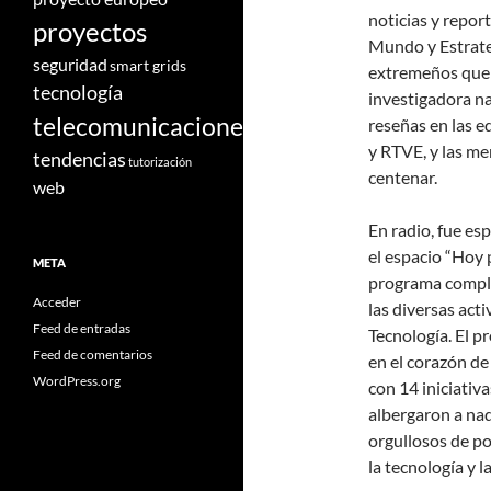
noticias y repor
proyectos
Mundo y Estrate
seguridad
smart grids
extremeños que 
tecnología
investigadora n
telecomunicaciones
reseñas en las ed
y RTVE, y las me
tendencias
tutorización
centenar.
web
En radio, fue e
el espacio “Hoy
META
programa comple
Acceder
las diversas act
Feed de entradas
Tecnología. El p
Feed de comentarios
en el corazón de
WordPress.org
con 14 iniciativ
albergaron a na
orgullosos de po
la tecnología y l