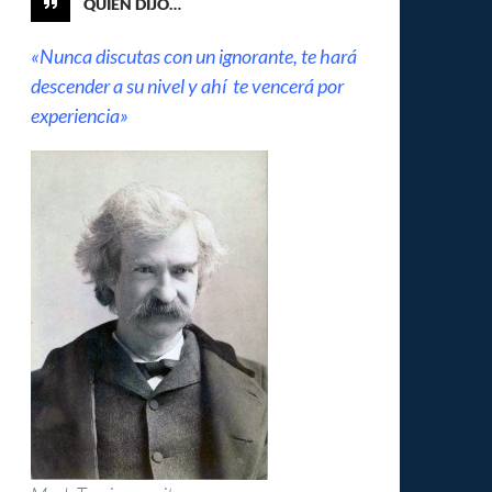
QUIÉN DIJO…
«Nunca discutas con un ignorante, te hará
descender a su nivel y ahí te vencerá por
experiencia»