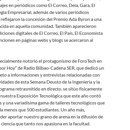
tajes en periódicos como El Correo, Deia, Gara, El
gia Empresarial, además de varios periódicos
reflejaron la concesión del Premio Ada Byron a una
acida en aquella comunidad. También aparecieron
iciones digitales de El Correo, El País, El Economista
nciones en páginas webs y blogs se acercaron al
specialmente notorio el protagonismo de ForoTech en
 por Hoy” de Radio Bilbao-Cadena SER, que dedicó un
to a informaciones y entrevistas relacionadas con
ividades de esta Semana Deusto de la Ingeniería y la
rograma retrasmitido en directo, se sitúo físicamente
 nuestra Exposición Tecnológica que este año contó
as y una variadísima gama de talleres tecnológicos que
da menos que 500 estudiantes. Un año más,
der aportar nuestro grano de arena en la difusión de
a ciencia que tanto nos apasiona en la facultad.