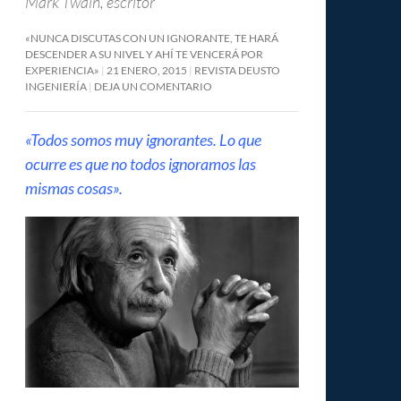
Mark Twain, escritor
«NUNCA DISCUTAS CON UN IGNORANTE, TE HARÁ
DESCENDER A SU NIVEL Y AHÍ TE VENCERÁ POR
EXPERIENCIA»
21 ENERO, 2015
REVISTA DEUSTO
INGENIERÍA
DEJA UN COMENTARIO
«Todos somos muy ignorantes. Lo que
ocurre es que no todos ignoramos las
mismas cosas».