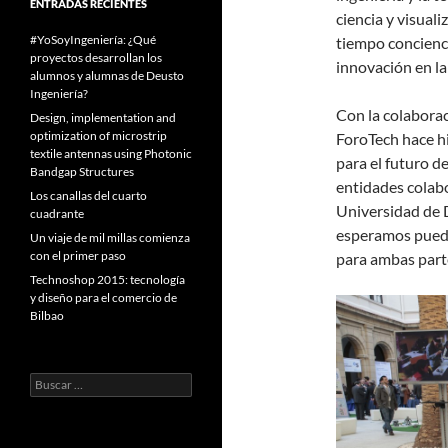
ENTRADAS RECIENTES
ciencia y visual
#YoSoyIngeniería: ¿Qué
tiempo concienci
proyectos desarrollan los
innovación en la
alumnos y alumnas de Deusto
Ingeniería?
Con la colaborac
Design, implementation and
optimization of microstrip
ForoTech hace hi
textile antennas using Photonic
para el futuro d
Bandgap Structures
entidades colabo
Los canallas del cuarto
Universidad de 
cuadrante
esperamos pueda
Un viaje de mil millas comienza
con el primer paso
para ambas part
Technoshop 2015: tecnología
y diseño para el comercio de
Bilbao
Buscar: