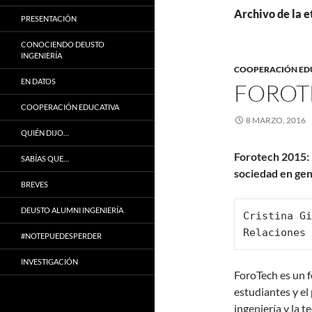
Archivo de la 
PRESENTACIÓN
CONOCIENDO DEUSTO
INGENIERÍA
COOPERACIÓN ED
EN DATOS
FOROT
COOPERACIÓN EDUCATIVA
8 MARZO, 2016
QUIÉN DIJO…
Forotech 2015:
SABÍAS QUE…
sociedad en gen
BREVES
DEUSTO ALUMNI INGENIERÍA
Cristina Gi
Relaciones 
#NOTEPUEDESPERDER
INVESTIGACIÓN
ForoTech es un f
estudiantes y el
ingeniería y la t