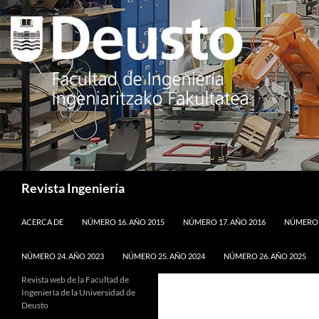
Saltar
al
contenido
Buscar
Revista Ingeniería
ACERCA DE
NÚMERO 16. AÑO 2015
NÚMERO 17. AÑO 2016
NÚMERO 1
NÚMERO 24. AÑO 2023
NÚMERO 25. AÑO 2024
NÚMERO 26. AÑO 2025
Revista web de la Facultad de
Ingeniería de la Universidad de
Deusto