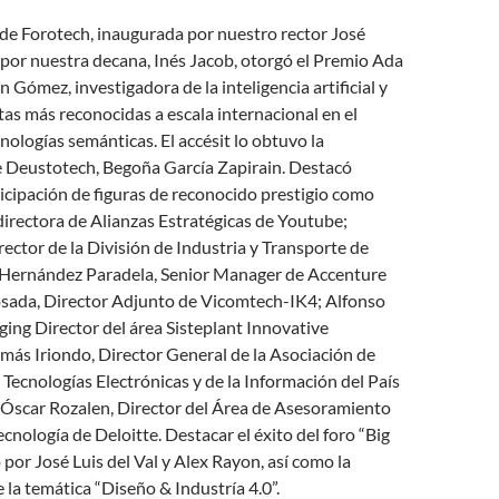
n de Forotech, inaugurada por nuestro rector José
por nuestra decana, Inés Jacob, otorgó el Premio Ada
 Gómez, investigadora de la inteligencia artificial y
tas más reconocidas a escala internacional en el
nologías semánticas. El accésit lo obtuvo la
e Deustotech, Begoña García Zapirain. Destacó
icipación de figuras de reconocido prestigio como
directora de Alianzas Estratégicas de Youtube;
rector de la División de Industria y Transporte de
s Hernández Paradela, Senior Manager de Accenture
Posada, Director Adjunto de Vicomtech-IK4; Alfonso
ing Director del área Sisteplant Innovative
más Iriondo, Director General de la Asociación de
s Tecnologías Electrónicas y de la Información del País
 Óscar Rozalen, Director del Área de Asesoramiento
ecnología de Deloitte. Destacar el éxito del foro “Big
or José Luis del Val y Alex Rayon, así como la
 la temática “Diseño & Industría 4.0”.