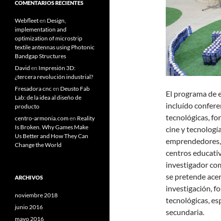
COMENTARIOS RECIENTES
Webfleet
en
Design,
implementation and
optimization of microstrip
textile antennas using Photonic
Bandgap Structures
David
en
Impresión 3D:
¿tercera revolución industrial?
Fresadora cnc
en
Deusto Fab
El programa de e
Lab: de la idea al diseño de
incluído confere
producto
tecnológicas, fo
centro-armonia.com
en
Reality
Is Broken. Why Games Make
cine y tecnologí
Us Better and How They Can
emprendedores, t
Change the World
centros educativ
investigador com
se pretende acer
ARCHIVOS
investigación, 
noviembre 2018
tecnológicas, es
junio 2016
secundaria.
mayo 2016