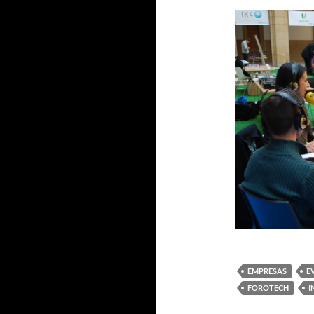
EMPRESAS
E
FOROTECH
I