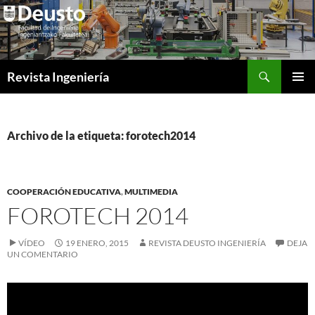
Saltar
al
contenido
Buscar
Revista Ingeniería
MENÚ
PRINCI
Archivo de la etiqueta: forotech2014
COOPERACIÓN EDUCATIVA
,
MULTIMEDIA
FOROTECH 2014
VÍDEO
19 ENERO, 2015
REVISTA DEUSTO INGENIERÍA
DEJA
UN COMENTARIO