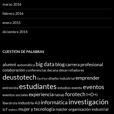
marzo 2016
febrero 2016
enero 2015
diciembre 2014
CUESTIÓN DE PALABRAS
big data
blog
alumni
carrera profesional
automática
colaboración
conferencias
decana
desarrolladores
deustotech
emprender
diseño industrial
DevFest
estudiantes
eventos
entrevista
estudios
evento
forotech
experiencia
I+D+i
eventos sociales
fablab
investigación
informática
industria 4.0
Iberdrola
mujer y tecnología
máster
organización industrial
IoT
makers