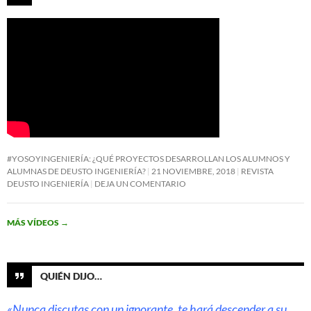
#YOSOYINGENIERÍA: ¿QUÉ PROYECTOS DESARROLLAN LOS ALUMNOS Y
ALUMNAS DE DEUSTO INGENIERÍA?
21 NOVIEMBRE, 2018
REVISTA
DEUSTO INGENIERÍA
DEJA UN COMENTARIO
MÁS VÍDEOS
→
QUIÉN DIJO…
«Nunca discutas con un ignorante, te hará descender a su