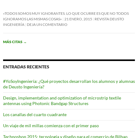
«TODOS SOMOS MUY IGNORANTES. LO QUE OCURRE ES QUE NO TODOS
IGNORAMOS LAS MISMAS COSAS»
21 ENERO, 2015
REVISTA DEUSTO
INGENIERÍA
DEJA UN COMENTARIO
MÁS CITAS
→
ENTRADAS RECIENTES
#YoSoyIngeniería: ¿Qué proyectos desarrollan los alumnos y alumnas
de Deusto Ingeniería?
Design, implementation and optimization of microstrip textile
antennas using Photonic Bandgap Structures
Los canallas del cuarto cuadrante
Un viaje de mil millas comienza con el primer paso
Technoshop 2015: tecnología y diseño para el comercio de Bilbao