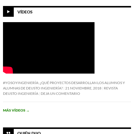
VÍDEOS
#YOSOYINGENIERÍA: ¿QUÉ PROYECTOS DESARROLLAN LOS ALUMNOS Y
ALUMNAS DE DEUSTO INGENIERÍA?
21 NOVIEMBRE, 2018
REVISTA
DEUSTO INGENIERÍA
DEJA UN COMENTARIO
MÁS VÍDEOS
→
QUIÉN DIJO…