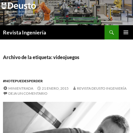
Saltar
al
contenido
Buscar
Revista Ingeniería
MENÚ
PRINCI
Archivo de la etiqueta: videojuegos
#NOTEPUEDESPERDER
MINIENTRADA
21 ENERO, 2015
REVISTA DEUSTO INGENIERÍA
DEJA UN COMENTARIO