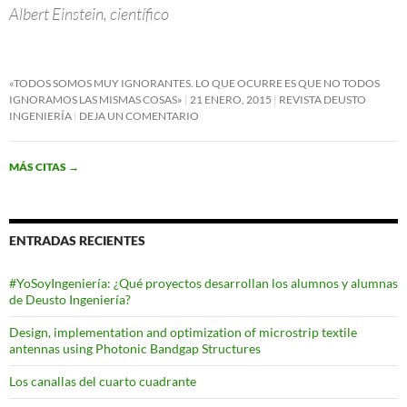
Albert Einstein, científico
«TODOS SOMOS MUY IGNORANTES. LO QUE OCURRE ES QUE NO TODOS
IGNORAMOS LAS MISMAS COSAS»
21 ENERO, 2015
REVISTA DEUSTO
INGENIERÍA
DEJA UN COMENTARIO
MÁS CITAS
→
ENTRADAS RECIENTES
#YoSoyIngeniería: ¿Qué proyectos desarrollan los alumnos y alumnas
de Deusto Ingeniería?
Design, implementation and optimization of microstrip textile
antennas using Photonic Bandgap Structures
Los canallas del cuarto cuadrante