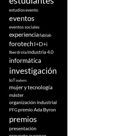
estudiantes
estudios
evento
eventos
eventos sociales
experiencia
fablab
forotech
I+D+i
industria 4.0
Iberdrola
informática
investigación
IoT
makers
mujer y tecnología
máster
organización industrial
premio Ada Byron
PFG
premios
presentación
proyecto europeo