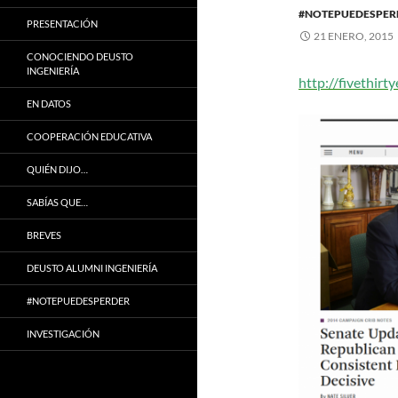
#NOTEPUEDESPER
PRESENTACIÓN
21 ENERO, 2015
CONOCIENDO DEUSTO
INGENIERÍA
http://fivethirt
EN DATOS
COOPERACIÓN EDUCATIVA
QUIÉN DIJO…
SABÍAS QUE…
BREVES
DEUSTO ALUMNI INGENIERÍA
#NOTEPUEDESPERDER
INVESTIGACIÓN