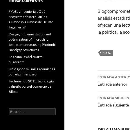
ENTRADAS RECIENTES
Blog comprometid
#YoSoyIngeniería: ¿Qué
proyectos desarrollan los
análisis estadíst
alumnos y alumnas de Deusto
ofrecen una lect
Ingeniería?
la política, la ec
Design, implementation and
optimization of microstrip
textile antennas using Photonic
Bandgap Structures
BLOG
Los canallas del cuarto
cuadrante
Un viaje de mil millas comienza
Navegaci
con el primer paso
ENTRADA ANTERI
Technoshop 2015: tecnología
de
Entrada anterior
y diseño para el comercio de
Bilbao
entradas
ENTRADA SIGUIEN
Entrada siguiente
Buscar:
DEJA UNA RE