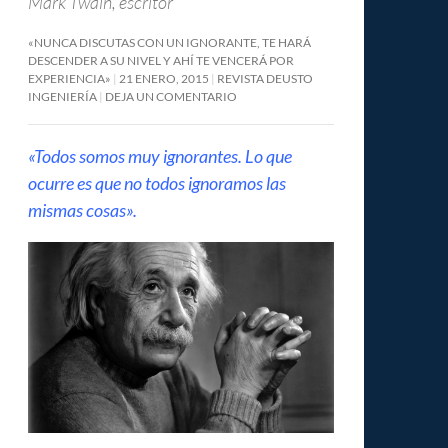
Mark Twain, escritor
«NUNCA DISCUTAS CON UN IGNORANTE, TE HARÁ
DESCENDER A SU NIVEL Y AHÍ TE VENCERÁ POR
EXPERIENCIA»
21 ENERO, 2015
REVISTA DEUSTO
INGENIERÍA
DEJA UN COMENTARIO
«Todos somos muy ignorantes. Lo que
ocurre es que no todos ignoramos las
mismas cosas».