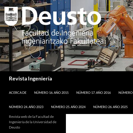
Saltar
al
contenido
Buscar
Revista Ingeniería
ACERCA DE
NÚMERO 16. AÑO 2015
NÚMERO 17. AÑO 2016
NÚMERO 1
NÚMERO 24. AÑO 2023
NÚMERO 25. AÑO 2024
NÚMERO 26. AÑO 2025
Revista web de la Facultad de
Ingeniería de la Universidad de
Deusto