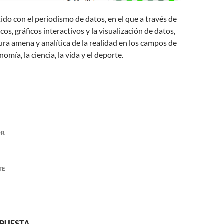
o con el periodismo de datos, en el que a través de
icos, gráficos interactivos y la visualización de datos,
ura amena y analítica de la realidad en los campos de
onomía, la ciencia, la vida y el deporte.
ón
OR
TE
SPUESTA