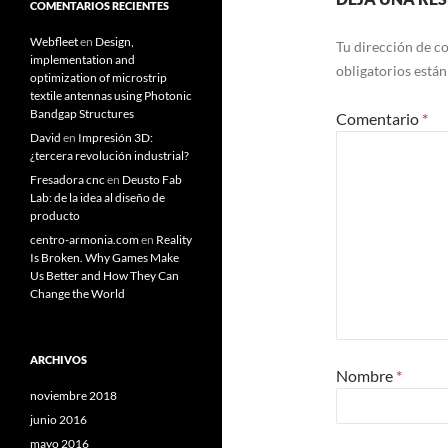
COMENTARIOS RECIENTES
Webfleet
en
Design,
Tu dirección de co
implementation and
obligatorios está
optimization of microstrip
textile antennas using Photonic
Bandgap Structures
Comentario
*
David
en
Impresión 3D:
¿tercera revolución industrial?
Fresadora cnc
en
Deusto Fab
Lab: de la idea al diseño de
producto
centro-armonia.com
en
Reality
Is Broken. Why Games Make
Us Better and How They Can
Change the World
ARCHIVOS
Nombre
*
noviembre 2018
junio 2016
mayo 2016