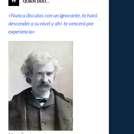
QUIÉN DIJO…
«Nunca discutas con un ignorante, te hará
descender a su nivel y ahí te vencerá por
experiencia»