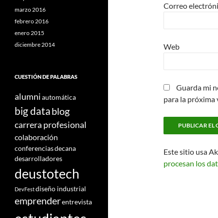
Correo electrón
marzo 2016
febrero 2016
enero 2015
diciembre 2014
Web
CUESTIÓN DE PALABRAS
Guarda mi n
alumni
automática
para la próxima
big data
blog
carrera profesional
colaboración
conferencias
decana
Este sitio usa A
desarrolladores
procesan los dat
deustotech
diseño industrial
DevFest
emprender
entrevista