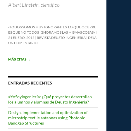
Albert Einstein, científico
«TODOS SOMOS MUY IGNORANTES. LO QUE OCURRE
ES QUE NO TODOS IGNORAMOS LAS MISMAS COSAS»
21 ENERO, 2015
REVISTA DEUSTO INGENIERÍA
DEJA
UN COMENTARIO
MÁS CITAS
→
ENTRADAS RECIENTES
#YoSoyIngeniería: ¿Qué proyectos desarrollan
los alumnos y alumnas de Deusto Ingeniería?
Design, implementation and optimization of
microstrip textile antennas using Photonic
Bandgap Structures