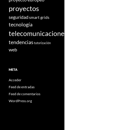
proyectos
seguridad
smart grids
tecnología
telecomunicaciones
tendencias
tutorización
web
META
Acceder
Feed de entradas
Feed de comentarios
WordPress.org