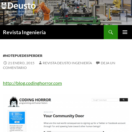
Saltar
al
contenido
Buscar
Revista Ingeniería
MENÚ
PRINCI
#NOTEPUEDESPERDER
21 ENERO, 2015
REVISTA DEUSTO INGENIERÍA
DEJA UN
COMENTARIO
http://blog.codinghorror.com