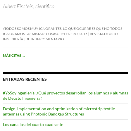
Albert Einstein, científico
«TODOS SOMOS MUY IGNORANTES. LO QUE OCURRE ES QUE NO TODOS
IGNORAMOS LAS MISMAS COSAS»
21 ENERO, 2015
REVISTA DEUSTO
INGENIERÍA
DEJA UN COMENTARIO
MÁS CITAS
→
ENTRADAS RECIENTES
#YoSoyIngeniería: ¿Qué proyectos desarrollan los alumnos y alumnas
de Deusto Ingeniería?
Design, implementation and optimization of microstrip textile
antennas using Photonic Bandgap Structures
Los canallas del cuarto cuadrante