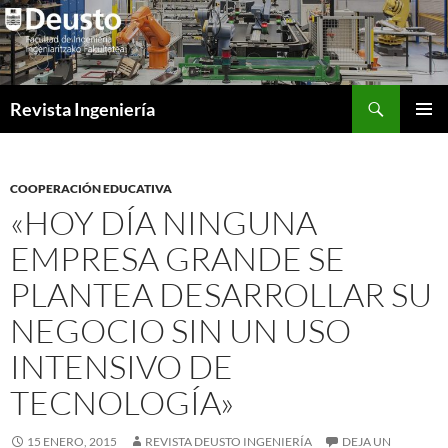
Saltar
al
contenido
Buscar
Revista Ingeniería
MENÚ
PRINCI
COOPERACIÓN EDUCATIVA
«HOY DÍA NINGUNA
EMPRESA GRANDE SE
PLANTEA DESARROLLAR SU
NEGOCIO SIN UN USO
INTENSIVO DE
TECNOLOGÍA»
15 ENERO, 2015
REVISTA DEUSTO INGENIERÍA
DEJA UN