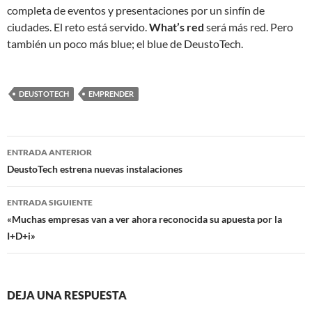
completa de eventos y presentaciones por un sinfín de
ciudades. El reto está servido.
What’s red
será más red. Pero
también un poco más blue; el blue de DeustoTech.
DEUSTOTECH
EMPRENDER
Navegación
ENTRADA ANTERIOR
de
DeustoTech estrena nuevas instalaciones
entradas
ENTRADA SIGUIENTE
«Muchas empresas van a ver ahora reconocida su apuesta por la
I+D+i»
DEJA UNA RESPUESTA