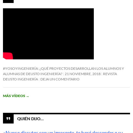
#YOSOYINGENIERÍA: ¿QUÉ PROYECTOS DESARROLLAN LOS ALUMNOS Y
ALUMNAS DE DEUSTO INGENIERÍA?
21 NOVIEMBRE, 2018
REVISTA
DEUSTO INGENIERÍA
DEJA UN COMENTARIO
MÁS VÍDEOS
→
QUIÉN DIJO…
«Nunca discutas con un ignorante, te hará descender a su