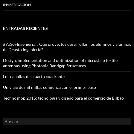
INVESTIGACIÓN
ENTRADAS RECIENTES
#YoSoyIngeniería: ¿Qué proyectos desarrollan los alumnos y alumnas
de Deusto Ingeniería?
Design, implementation and optimization of microstrip textile
antennas using Photonic Bandgap Structures
Los canallas del cuarto cuadrante
Un viaje de mil millas comienza con el primer paso
Technoshop 2015: tecnología y diseño para el comercio de Bilbao
Buscar: