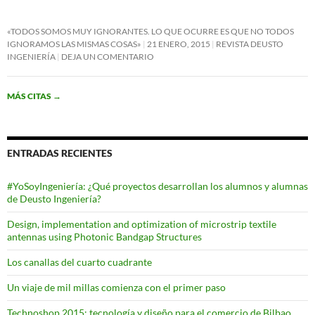
«TODOS SOMOS MUY IGNORANTES. LO QUE OCURRE ES QUE NO TODOS
IGNORAMOS LAS MISMAS COSAS»
21 ENERO, 2015
REVISTA DEUSTO
INGENIERÍA
DEJA UN COMENTARIO
MÁS CITAS
→
ENTRADAS RECIENTES
#YoSoyIngeniería: ¿Qué proyectos desarrollan los alumnos y alumnas
de Deusto Ingeniería?
Design, implementation and optimization of microstrip textile
antennas using Photonic Bandgap Structures
Los canallas del cuarto cuadrante
Un viaje de mil millas comienza con el primer paso
Technoshop 2015: tecnología y diseño para el comercio de Bilbao