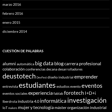
marzo 2016
febrero 2016
enero 2015
diciembre 2014
CUESTIÓN DE PALABRAS
big data
blog
alumni
carrera profesional
automática
colaboración
conferencias
decana
desarrolladores
deustotech
emprender
diseño industrial
DevFest
estudiantes
eventos
entrevista
estudios
evento
forotech
experiencia
I+D+i
eventos sociales
fablab
investigación
informática
industria 4.0
Iberdrola
mujer y tecnología
máster
organización industrial
IoT
makers