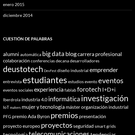
enero 2015
diciembre 2014
CUESTIÓN DE PALABRAS
big data
blog
alumni
carrera profesional
automática
colaboración
conferencias
decana
desarrolladores
deustotech
emprender
diseño industrial
DevFest
estudiantes
eventos
entrevista
estudios
evento
forotech
experiencia
I+D+i
eventos sociales
fablab
investigación
informática
industria 4.0
Iberdrola
mujer y tecnología
máster
organización industrial
IoT
makers
premios
premio Ada Byron
presentación
PFG
proyectos
proyecto europeo
seguridad
smart grids
telecomunicaciones
tecnología
tendencias