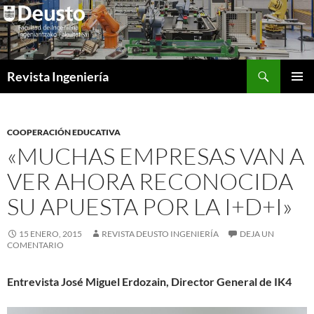
Saltar
al
contenido
Buscar
Revista Ingeniería
MENÚ
PRINCI
COOPERACIÓN EDUCATIVA
«MUCHAS EMPRESAS VAN A
VER AHORA RECONOCIDA
SU APUESTA POR LA I+D+I»
15 ENERO, 2015
REVISTA DEUSTO INGENIERÍA
DEJA UN
COMENTARIO
Entrevista José Miguel Erdozain, Director General de IK4