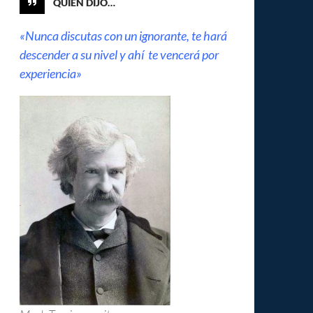
QUIÉN DIJO…
«Nunca discutas con un ignorante, te hará
descender a su nivel y ahí te vencerá por
experiencia»