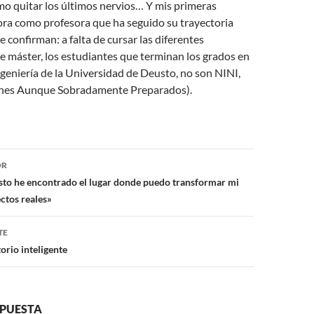
o quitar los últimos nervios… Y mis primeras
ora como profesora que ha seguido su trayectoria
e confirman: a falta de cursar las diferentes
e máster, los estudiantes que terminan los grados en
ngeniería de la Universidad de Deusto, no son NINI,
nes Aunque Sobradamente Preparados).
ón
OR
sto he encontrado el lugar donde puedo transformar mi
ctos reales»
TE
torio inteligente
SPUESTA