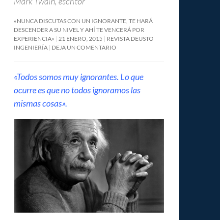
Mark Twain, escritor
«NUNCA DISCUTAS CON UN IGNORANTE, TE HARÁ
DESCENDER A SU NIVEL Y AHÍ TE VENCERÁ POR
EXPERIENCIA»
21 ENERO, 2015
REVISTA DEUSTO
INGENIERÍA
DEJA UN COMENTARIO
«Todos somos muy ignorantes. Lo que
ocurre es que no todos ignoramos las
mismas cosas».