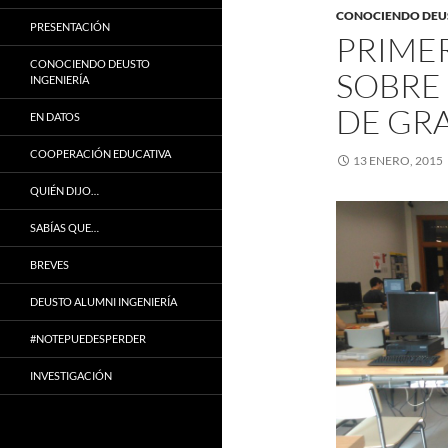
CONOCIENDO DEUS
PRESENTACIÓN
PRIME
CONOCIENDO DEUSTO
SOBRE 
INGENIERÍA
DE GR
EN DATOS
COOPERACIÓN EDUCATIVA
13 ENERO, 2015
QUIÉN DIJO…
SABÍAS QUE…
BREVES
DEUSTO ALUMNI INGENIERÍA
#NOTEPUEDESPERDER
INVESTIGACIÓN