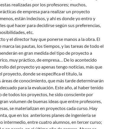
estas realizadas por los profesores; muchos,
rácticas de empresa para realizar un proyecto
 menos, están indecisos, y ahí es donde yo entro y
es qué hacer para decidirse según sus preferencias,
osibilidades, etc.
cto y el director hay que ponerse manos a la obra. El
e marca las pautas, los tiempos, y las tareas de todo el
penderán en gran medida del tipo de proyecto a
órico, muy práctico, de empresa… De lo acontecido
rollo del proyecto yo apenas tengo noticias, más que
el proyecto, donde se especifica el título, la
as áreas de conocimiento, que más tarde determinarán
adecuado para la evaluación. Este año, al haber tenido
ro de todos los proyectos, he sido consciente por
 gran volumen de buenas ideas que entre profesores,
sas, se materializan en proyectos cada curso. Hay
nta, que en los anteriores planes de ingeniería se
o intermedio, entre cuatro alumnos, en tercer curso;
l o en pareja, en el último año de carrera. Ahora se