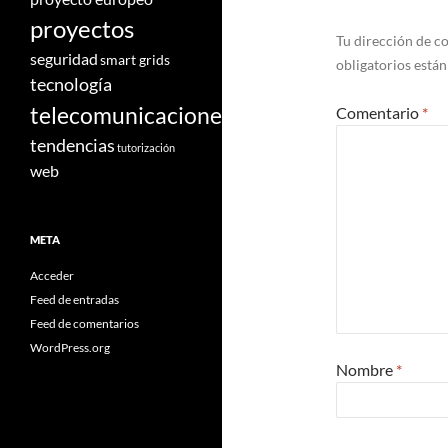
proyectos
Tu dirección de co
seguridad
smart grids
obligatorios está
tecnología
telecomunicaciones
Comentario
*
tendencias
tutorización
web
META
Acceder
Feed de entradas
Feed de comentarios
WordPress.org
Nombre
*