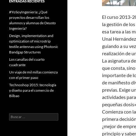
ENTRADAS RECIENTES
#YoSoyIngeniería: ¿Qué
El curso 2013-20
proyectos desarrollan los
alumnos y alumnas de Deusto
la gestión de lo
Ingeniería?
esa tarea a las 
Design, implementation and
Unai Hernández, 
optimization of microstrip
guiando a su vez 
textile antennas using Photonic
Bandgap Structures
realización de u
Los canallas del cuarto
La asignatura de
cuadrante
que consta, sino 
Un viaje de mil millas comienza
importante de lo
con el primer paso
de manifiesto d
Technoshop 2015: tecnología
previas. Exige un
y diseño para el comercio de
Bilbao
actividades para
pequeñas dosis»,
Comienza con la
Buscar:
primera decisión
¿mejor de empre
principio y saben