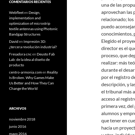
COMENTARIOS RECIENTES
una de las propu
aprovechan las p
Webfleet
en
Design,
implementation and
relacionado; los
optimization of microstrip
puedo aconsejarl
textile antennas using Photonic
conocimientos, p
Bandgap Structures
Elegido el proye
David
en
Impresión 3D:
¿tercera revolución industrial?
director es el qu
Fresadora cnc
en
Deusto Fab
proceso, que de
Lab: de la idea al diseño de
realizar: más te
producto
durante el desar
centro-armonia.com
en
Reality
por el registro d
Is Broken. Why Games Make
Us Better and How They Can
descripción, y l
Change the World
el tribunal más 
acceso al regist
primera vez, del
ARCHIVOS
alumnos y empre
noviembre 2018
que tener en cue
junio 2016
hacía un proyect
mayo 2016
y otro, individua