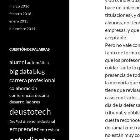
marzo 2016
hace un único pr
febrero 2016
titulaciones), y 
enero 2015
algunos, no tien
diciembre 2014
empresas, y que
aceptable.
Pero no vale con
CUESTIÓN DE PALABRAS
tanto de forma e
que los profesor
alumni
automática
cuidar tanto lo q
big data
blog
presencia de todo
carrera profesional
la memoria que n
colaboración
tiene que revisa
conferencias
decana
caso contrario… 
desarrolladores
día de la defensa
deustotech
tribunal, y públ
cuesta reconocer
diseño industrial
DevFest
de «amatxu»: tra
emprender
entrevista
no están muy co