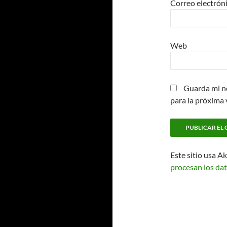
Correo electrón
Web
Guarda mi n
para la próxima
Este sitio usa A
procesan los dat