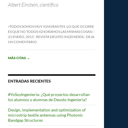
Albert Einstein, científico
«TODOS SOMOS MUY IGNORANTES. LO QUE OCURRE
ES QUE NO TODOS IGNORAMOS LAS MISMAS COSAS»
21 ENERO, 2015
REVISTA DEUSTO INGENIERÍA
DEJA
UN COMENTARIO
MÁS CITAS
→
ENTRADAS RECIENTES
#YoSoyIngeniería: ¿Qué proyectos desarrollan
los alumnos y alumnas de Deusto Ingeniería?
Design, implementation and optimization of
microstrip textile antennas using Photonic
Bandgap Structures