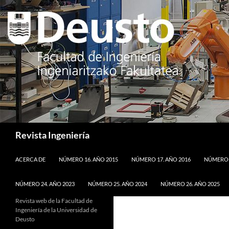
Saltar
al
contenido
Buscar
Revista Ingeniería
ACERCA DE
NÚMERO 16. AÑO 2015
NÚMERO 17. AÑO 2016
NÚMERO 1
NÚMERO 24. AÑO 2023
NÚMERO 25. AÑO 2024
NÚMERO 26. AÑO 2025
Revista web de la Facultad de
Ingeniería de la Universidad de
Deusto