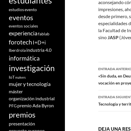
estudiantes
aconsejando cóm
impresiones, ah
estudios
evento
desde primero, s
eventos
especialidades d
eventos sociales
la Facultad de I
experiencia
fablab
sino
JASP
(Jóve
forotech
I+D+i
industria 4.0
Iberdrola
informática
Navegaci
investigación
ENTRADA ANTERI
de
«Sin duda, en Deu
IoT
makers
vocación en proye
mujer y tecnología
entradas
máster
ENTRADA SIGUIEN
organización industrial
Tecnología y terri
premio Ada Byron
PFG
premios
presentación
DEJA UNA RE
proyecto europeo